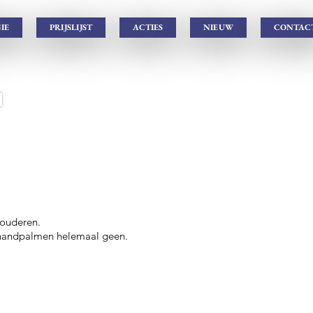
IE
PRIJSLIJST
ACTIES
NIEUW
CONTAC
rouderen.
e handpalmen helemaal geen.