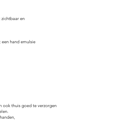
 zichtbaar en
 een hand emulsie
n ook thuis goed te verzorgen
elen.
 handen,