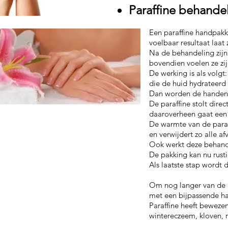
Paraffine behande
Een paraffine handpakk
voelbaar resultaat laat 
Na de behandeling zij
bovendien voelen ze zi
De werking is als volg
die de huid hydrateerd 
Dan worden de handen 
De paraffine stolt dire
daaroverheen gaat een
De warmte van de paraf
en verwijdert zo alle a
Ook werkt deze behande
De pakking kan nu rust
Als laatste stap wordt 
Om nog langer van de p
met een bijpassende ha
Paraffine heeft beweze
wintereczeem, kloven, 