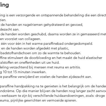
ling
ing is een verzorgende en ontspannende behandeling die een direct
zien.
n de handen en nagelriemen gehydrateerd en gevoed,
jdezacht aan.
t: de handen worden geschubd,
daarna worden ze in gemasseerd met
en voorziet van collageen.
één voor één in het warme paraffinebad ondergedompeld.
ct en de handen worden afgedekt met plastic,
 badstofhandschoen om zo de warmte te behouden.
fine stimuleert de doorbloeding en het maakt de huid elastischer
fvalstoffen en oneffenheden uit uw huid.
ling verzachtend bij mensen met reuma en artritis.
ig 10 tot 15 minuten inwerken.
de paraffine verwijderd en voelen de handen zijdezacht aan.
araffine handpakking na te genieten is het belangrijk om de hande
ndcrème. Op die manier blijven de handen nog langer zacht aanvo
n werkzaam te zijn bij verschillende huidaandoeningen, zoals: droge
reuma, pijnlijke gewrichten en vermoeide spieren.